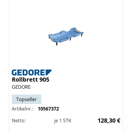
Rollbrett 905
GEDORE
Topseller
Artikelnr.:
10567372
128,30 €
Netto:
je
1
STK