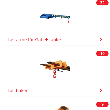
32
Lastarme für Gabelstapler
10
Lasthaken
9