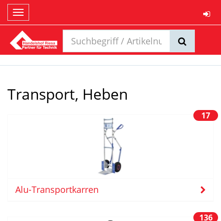
Toggle
navigation
Transport, Heben
17
Alu-Transportkarren
136