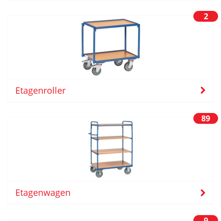
2
Etagenroller
89
Etagenwagen
9