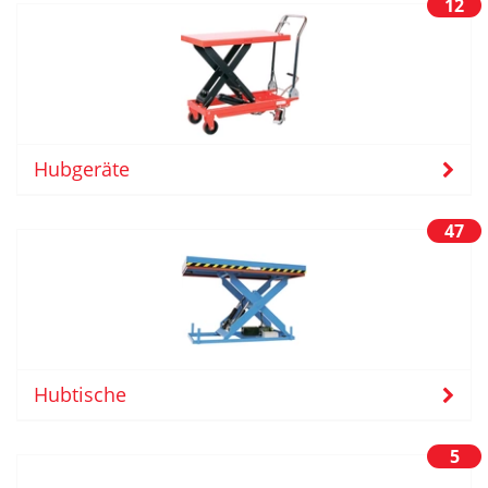
12
Hubgeräte
47
Hubtische
5