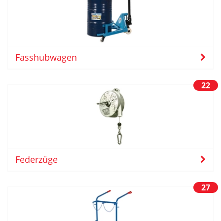
Fasshubwagen
22
Federzüge
27