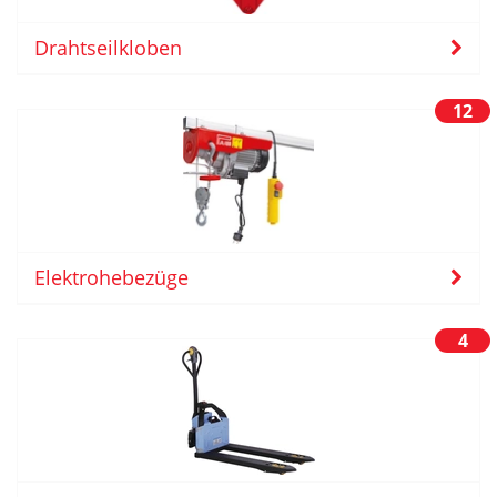
Drahtseilkloben
12
Elektrohebezüge
4