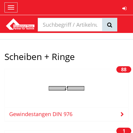
Toggle
navigation
Scheiben + Ringe
88
Gewindestangen DIN 976
1