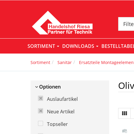
Filt
SORTIMENT
DOWNLOADS
BESTELLTAB
Sortiment
Sanitär
Ersatzteile Montageelemen
Oliv
Optionen
Auslaufartikel
Neue Artikel
Topseller