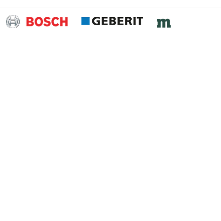
ssen
Kontakt
Handelshof Riesa GmbH
Partner für Technik
Glogauer Straße 1
01587 Riesa
Telefon:
(03525) 72 83 0
Telefax:
(03525) 72 82 22
Mail:
info@pft-riesa.de