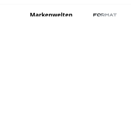
Markenwelten
Sortiment
Über uns
Stahl
Betonstahl und
Zubehör
Heizung
Installation
Katalogportal
Bauelemente +
Beschläge
Sanitär
Klein- und Normteile
Maschinen