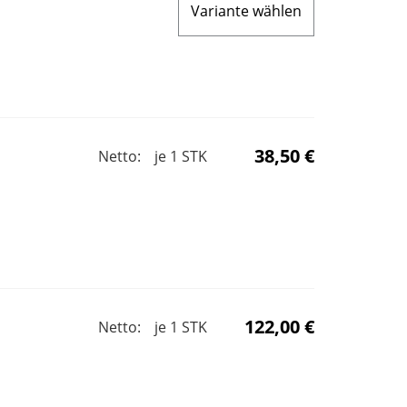
Variante wählen
38,50 €
Netto:
je
1
STK
122,00 €
Netto:
je
1
STK