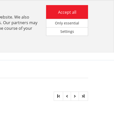
Anmeldung für Kunden
Accept all
website. We also
rs. Our partners may
Only essential
he course of your
Settings
KATALOGPORTAL
l
l
.