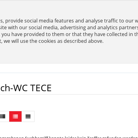
, provide social media features and analyse traffic to our 
er
te with our social media, advertising and analytics partne
 you have provided to them or that they have collected in t
t, we will use the cookies as described above.
ELLEN
KONFIGURATOREN
ch-WC TECE
ngegebenen Suchbegriff konnte leider kein Treffer gefunden werden